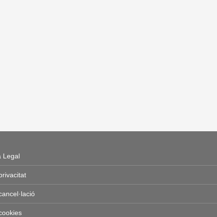
a Legal
 privacitat
 cancel·lació
 cookies