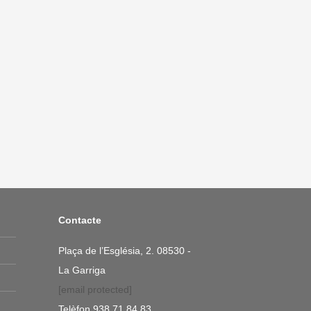
Contacte
Plaça de l’Església, 2. 08530 -
La Garriga
[email protected]
Telèfon
938 71 84 83